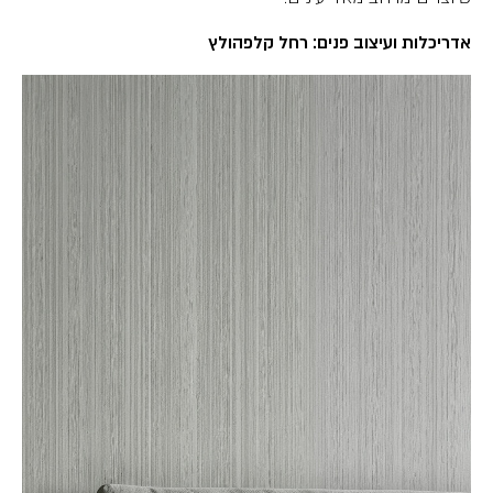
אדריכלות ועיצוב פנים: רחל קלפהולץ